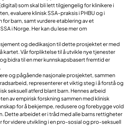
ital) som skal bli lett tilgjengelig for klinikere i
ten, evaluere klinisk SSA-praksis i PHBU og i
n for barn, samt vurdere etablering av et
e SSA i Norge. Her kan du lese mer om
jement og dedikasjon til dette prosjektet er med
kartet. Vår forpliktelse til å utvikle nye tjenester
og bidra til en mer kunnskapsbasert fremtid er
.
igere og pågående nasjonale prosjektet, sammen
sarbeid, representerer et viktig steg i å forstå og
sk seksuell atferd blant barn. Hennes arbeid
eten av empirisk forskning sammen med klinisk
nnskap for å bekjempe, redusere og forebygge vold
 Dette arbeidet er i tråd med alle barns rettigheter
 for videre utvikling i en pro-sosial og pro-seksuell