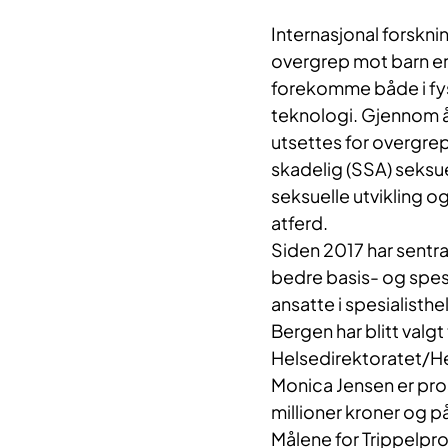
Internasjonal forskni
overgrep mot barn er
forekomme både i fys
teknologi. Gjennom år
utsettes for overgre
skadelig (SSA) seksue
seksuelle utvikling o
atferd.
Siden 2017 har sentra
bedre basis- og spes
ansatte i spesialisth
Bergen har blitt valgt
Helsedirektoratet/He
Monica Jensen er pros
millioner kroner og på
Målene for Trippelpro