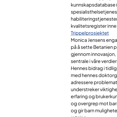
kunnskapsdatabase (dig
spesialisthelsetjenes
habiliteringstjeneste
kvalitetsregister inn
Trippelprosjektet
Monica Jensens engas
på å sette Betanien på 
gjennom innovasjon, 
sentrale i våre verdier
Hennes bidrag i tidl
med hennes doktorgrad
adressere problemati
understreker viktigh
erfaring og brukerku
og overgrep mot barn.
og gir barn muligheter