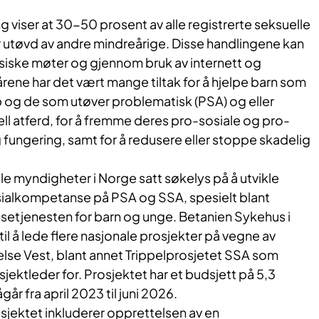
ng viser at 30-50 prosent av alle registrerte seksuelle
 utøvd av andre mindreårige. Disse handlingene kan
iske møter og gjennom bruk av internett og
ene har det vært mange tiltak for å hjelpe barn som
p og de som utøver problematisk (PSA) og eller
ll atferd, for å fremme deres pro-sosiale og pro-
g fungering, samt for å redusere eller stoppe skadelig
le myndigheter i Norge satt søkelys på å utvikle
ialkompetanse på PSA og SSA, spesielt blant
elsetjenesten for barn og unge. Betanien Sykehus i
 til å lede flere nasjonale prosjekter på vegne av
lse Vest, blant annet Trippelprosjetet SSA som
jektleder for. Prosjektet har et budsjett på 5,3
går fra april 2023 til juni 2026.
sjektet inkluderer opprettelsen av en