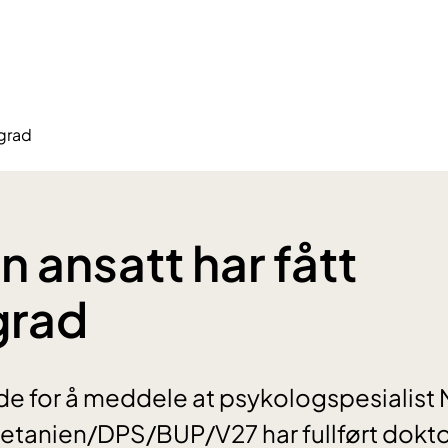
rgrad
n ansatt har fått
grad
de for å meddele at psykologspesialist
etanien/DPS/BUP/V27 har fullført dokto