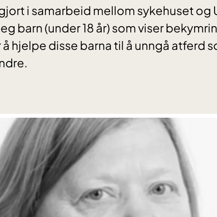
jort i samarbeid mellom sykehuset og Un
seg barn (under 18 år) som viser bekymrin
 å hjelpe disse barna til å unngå atferd
andre.