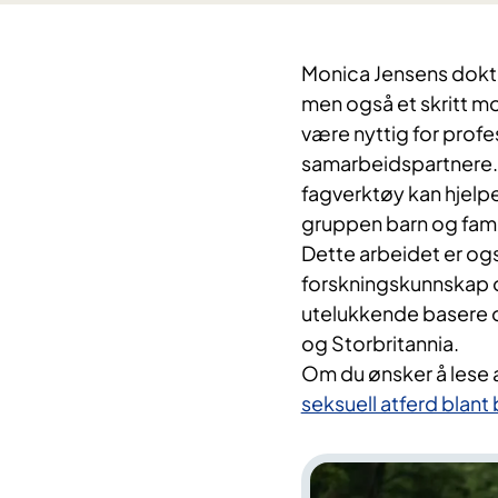
Monica Jensens dokto
men også et skritt mo
være nyttig for prof
samarbeidspartnere. 
fagverktøy kan hjelpe
gruppen barn og famil
Dette arbeidet er og
forskningskunnskap om
utelukkende basere o
og Storbritannia.
Om du ønsker å lese 
seksuell atferd blant