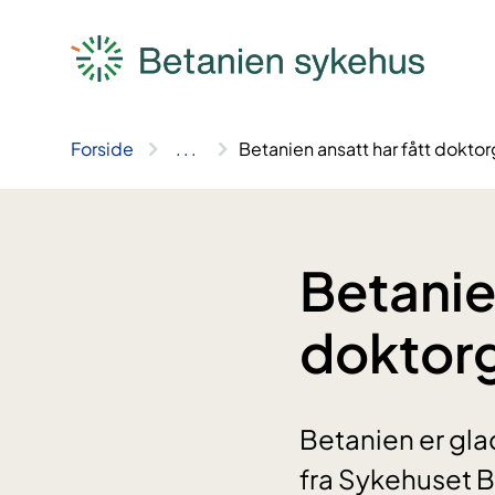
Hopp
til
innhold
Forside
..
.
Betanien ansatt har fått dokto
Betanie
doktor
Betanien er gla
fra Sykehuset B