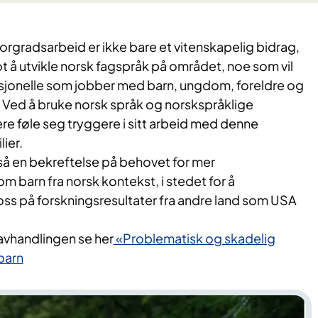
rgradsarbeid er ikke bare et vitenskapelig bidrag,
t å utvikle norsk fagspråk på området, noe som vil
esjonelle som jobber med barn, ungdom, foreldre og
Ved å bruke norsk språk og norskspråklige
re føle seg tryggere i sitt arbeid med denne
ier.
så en bekreftelse på behovet for mer
 barn fra norsk kontekst, i stedet for å
ss på forskningsresultater fra andre land som USA
avhandlingen se her
«Problematisk og skadelig
 barn