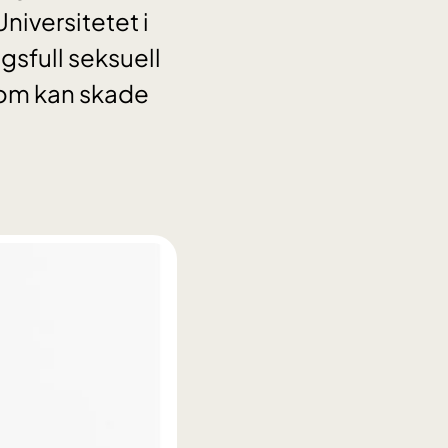
iversitetet i
gsfull seksuell
 som kan skade