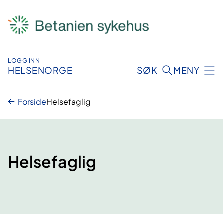
Hopp
til
innhold
LOGG INN
HELSENORGE
SØK
MENY
Forside
Helsefaglig
Helsefaglig