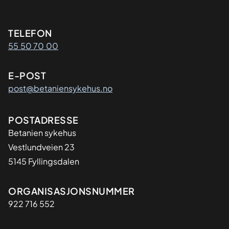
Kontaktinformasjon
TELEFON
55 50 70 00
E-POST
post@betaniensykehus.no
Adresse
POSTADRESSE
Betanien sykehus
Vestlundveien 23
5145 Fyllingsdalen
Organisasjon
ORGANISASJONSNUMMER
922 716 552