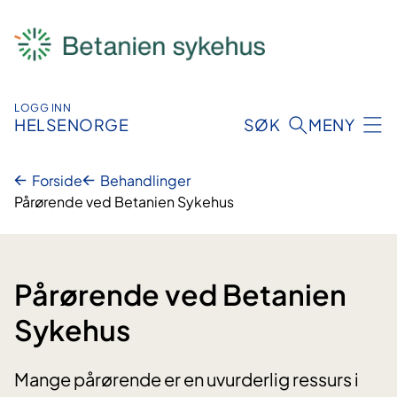
Hopp
til
innhold
LOGG INN
HELSENORGE
SØK
MENY
Forside
Behandlinger
Pårørende ved Betanien Sykehus
Pårørende ved Betanien
Sykehus
Mange pårørende er en uvurderlig ressurs i