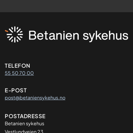
Kontaktinformasjon
TELEFON
55 50 70 00
E-POST
post@betaniensykehus.no
Adresse
POSTADRESSE
Betanien sykehus
Vestlundveien 23