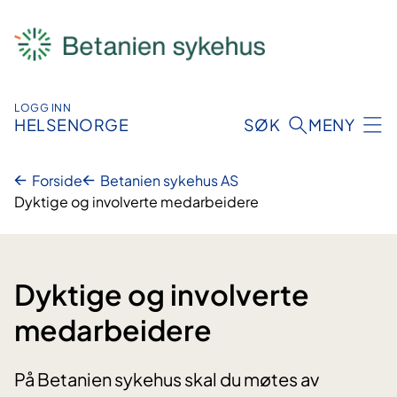
Hopp
til
innhold
LOGG INN
HELSENORGE
SØK
MENY
Forside
Betanien sykehus AS
Dyktige og involverte medarbeidere
Dyktige og involverte
medarbeidere
På Betanien sykehus skal du møtes av