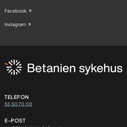
Facebook
Instagram
Kontaktinformasjon
TELEFON
55 50 70 00
E-POST