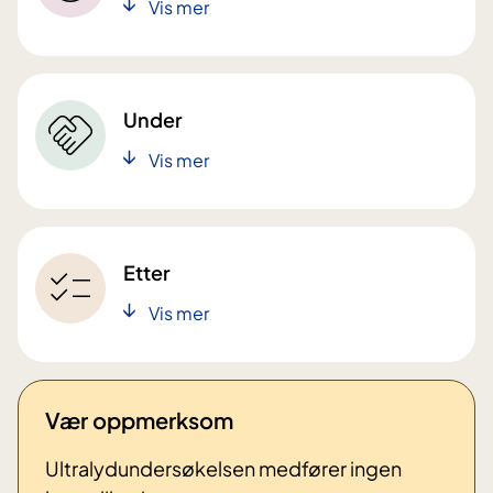
Vis mer
Under
Vis mer
Etter
Vis mer
Vær oppmerksom
Ultralydundersøkelsen medfører ingen