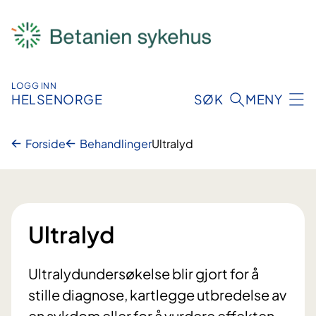
Hopp
til
innhold
LOGG INN
HELSENORGE
SØK
MENY
Forside
Behandlinger
Ultralyd
Ultralyd
Ultralydundersøkelse blir gjort for å
stille diagnose, kartlegge utbredelse av
en sykdom eller for å vurdere effekten