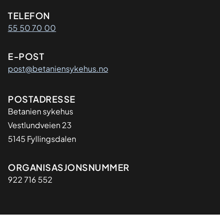
Kontaktinformasjon
TELEFON
55 50 70 00
E-POST
post@betaniensykehus.no
Adresse
POSTADRESSE
Betanien sykehus
Vestlundveien 23
5145 Fyllingsdalen
Organisasjon
ORGANISASJONSNUMMER
922 716 552