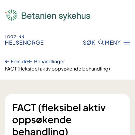
Hopp
til
innhold
LOGG INN
HELSENORGE
SØK
MENY
Forside
Behandlinger
FACT (fleksibel aktiv oppsøkende behandling)
FACT (fleksibel aktiv
oppsøkende
behandling)