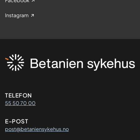
Facebook
Instagram
Kontaktinformasjon
TELEFON
55 50 70 00
E-POST
post@betaniensykehus.no